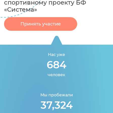
спортивному проекту БФ
«Система»
Принять участие
Нас уже
684
человек
Мы пробежали
37,324